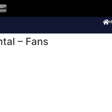
H
tal – Fans